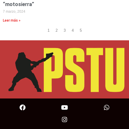
“motosierra”
7 marzo, 2024
Leer más »
1
2
3
4
5